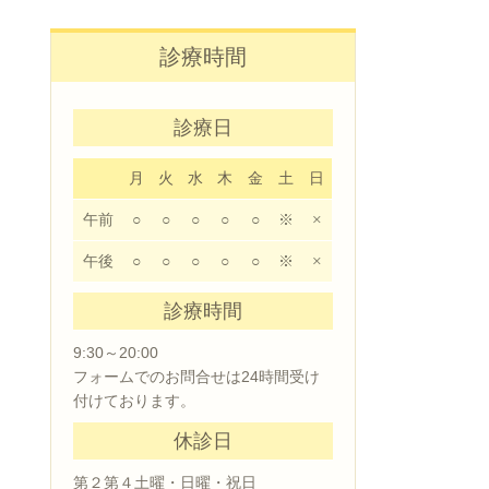
診療時間
診療日
月
火
水
木
金
土
日
午前
○
○
○
○
○
※
×
午後
○
○
○
○
○
※
×
診療時間
9:30～20:00
フォームでのお問合せは24時間受け
付けております。
休診日
第２第４土曜・日曜・祝日