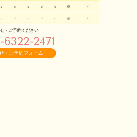
○
○
○
○
○
※
/
○
○
○
○
○
※
/
せ・ご予約ください
-6322-2471
せ・ご予約フォーム