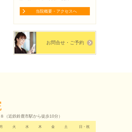
当院概要・アクセスへ
お問合せ・ご予約
院
-８（
近鉄鈴鹿市駅から徒歩10分）
月
火
水
木
金
土
日・祝