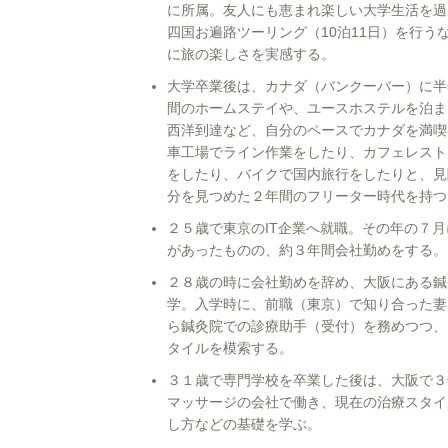
に所属。友人にも恵まれ楽しい大学生活を過
四国お遍路ツーリング（10泊11日）を行う
に旅の楽しさを実感する。
大学卒業後は、カナダ（バンクーバー）に半
間のホームステイや、ユースホステルを泊ま
西洋到達など、自分のペースでカナダを満喫
車工場でライン作業をしたり、カフェレスト
をしたり、バイクで国内旅行をしたりと、見
分を見つめた２年間のフリーター時代を持つ
２５歳で東京のIT企業へ就職。その年の７
があったものの、約３年間会社勤めをする。
２８歳の時に会社勤めを辞め、大阪にある鍼
学。入学時に、前職（東京）で知り合った妻
ら鍼灸院での診療助手（受付）を務めつつ、
タイルを模索する。
３１歳で専門学校を卒業した後は、大阪で３
マッサージの会社で働き、現在の治療スタイ
し方などの基礎を学ぶ。