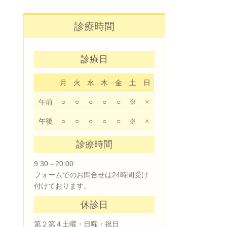
診療時間
診療日
月
火
水
木
金
土
日
午前
○
○
○
○
○
※
×
午後
○
○
○
○
○
※
×
診療時間
9:30～20:00
フォームでのお問合せは24時間受け
付けております。
休診日
第２第４土曜・日曜・祝日