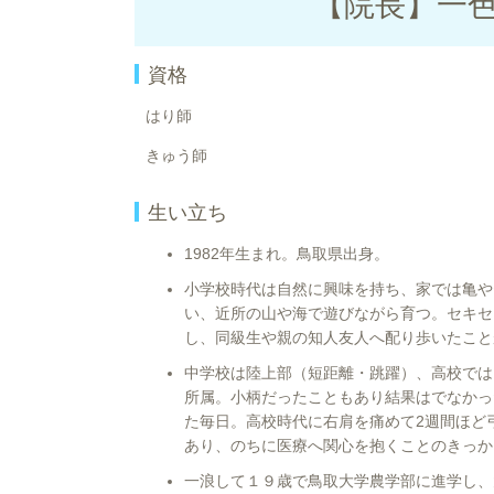
【院長】一色
資格
はり師
きゅう師
生い立ち
1982年生まれ。鳥取県出身。
小学校時代は自然に興味を持ち、家では亀や
い、近所の山や海で遊びながら育つ。セキセ
し、同級生や親の知人友人へ配り歩いたこと
中学校は陸上部（短距離・跳躍）、高校では
所属。小柄だったこともあり結果はでなかっ
た毎日。高校時代に右肩を痛めて2週間ほど
あり、のちに医療へ関心を抱くことのきっか
一浪して１９歳で鳥取大学農学部に進学し、