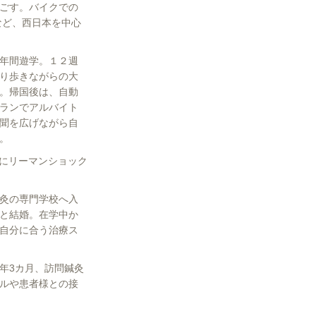
ごす。バイクでの
など、西日本を中心
年間遊学。１２週
り歩きながらの大
。帰国後は、自動
ランでアルバイト
聞を広げながら自
。
月にリーマンショック
灸の専門学校へ入
と結婚。在学中か
自分に合う治療ス
年3カ月、訪問鍼灸
ルや患者様との接