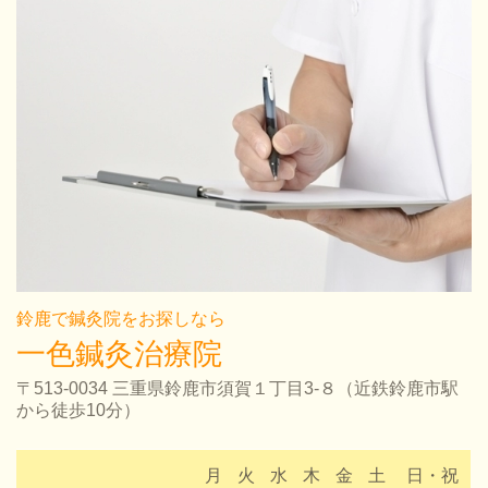
鈴鹿で鍼灸院をお探しなら
一色鍼灸治療院
〒513-0034 三重県鈴鹿市須賀１丁目3-８（
近鉄鈴鹿市駅
から徒歩10分）
月
火
水
木
金
土
日・祝