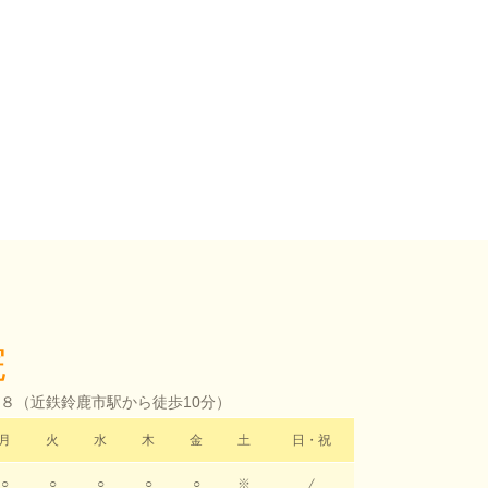
院
-８（
近鉄鈴鹿市駅から徒歩10分）
月
火
水
木
金
土
日・祝
○
○
○
○
○
※
/