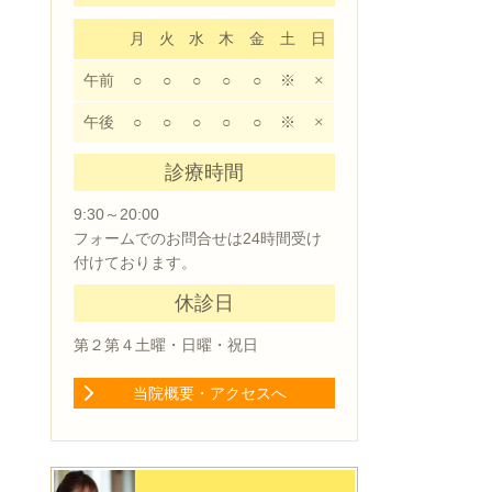
月
火
水
木
金
土
日
午前
○
○
○
○
○
※
×
午後
○
○
○
○
○
※
×
診療時間
9:30～20:00
フォームでのお問合せは24時間受け
付けております。
休診日
第２第４土曜・日曜・祝日
当院概要・アクセスへ