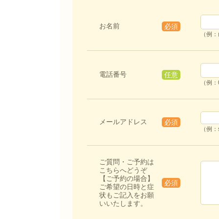
お名前
必須
（例：
電話番号
任意
（例：0
メールアドレス
必須
（例：s
ご質問・ご予約は
こちらへどうぞ
【ご予約の場合】
必須
ご希望の日時と症
状もご記入をお願
いいたします。