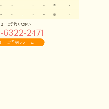
○
○
○
○
○
※
/
○
○
○
○
○
※
/
せ・ご予約ください
-6322-2471
せ・ご予約フォーム