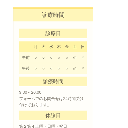
診療時間
診療日
月
火
水
木
金
土
日
午前
○
○
○
○
○
※
×
午後
○
○
○
○
○
※
×
診療時間
9:30～20:00
フォームでのお問合せは24時間受け
付けております。
休診日
第２第４土曜・日曜・祝日