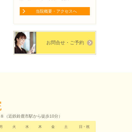
当院概要・アクセスへ
お問合せ・ご予約
院
-８（
近鉄鈴鹿市駅から徒歩10分）
月
火
水
木
金
土
日・祝