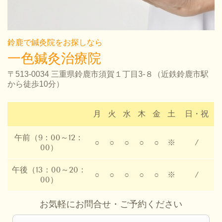
鈴鹿で鍼灸院をお探しなら
一色鍼灸治療院
〒513-0034 三重県鈴鹿市須賀１丁目3-８（
近鉄鈴鹿市駅
から徒歩10分）
月
火
水
木
金
土
日・祝
午前（9：00～12：
○
○
○
○
○
※
/
00）
午後（13：00～20：
○
○
○
○
○
※
/
00）
お気軽にお問合せ・ご予約ください