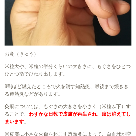
お灸（きゅう）
米粒大や、米粒の半分くらいの大きさに、もぐさをひとつ
ひとつ指でひねり出します。
8割ほど燃えたところで火を消す知熱灸、最後まで焼きき
る透熱灸などがあります。
灸痕については、もぐさの大きさを小さく（米粒以下）す
ることで、
わずかな日数で皮膚が再生され、痕は消えてし
まいます
。
※皮膚に小さな火傷を起こす透熱灸によって、白血球が増