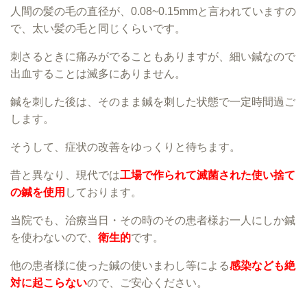
人間の髪の毛の直径が、0.08~0.15mmと言われていますの
で、太い髪の毛と同じくらいです。
刺さるときに痛みがでることもありますが、細い鍼なので
出血することは滅多にありません。
鍼を刺した後は、そのまま鍼を刺した状態で一定時間過ご
します。
そうして、症状の改善をゆっくりと待ちます。
昔と異なり、現代では
工場で作られて滅菌された使い捨て
の鍼を使用
しております。
当院でも、治療当日・その時のその患者様お一人にしか鍼
を使わないので、
衛生的
です。
他の患者様に使った鍼の使いまわし等による
感染なども絶
対に起こらない
ので、ご安心ください。