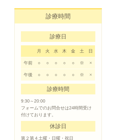
診療時間
診療日
月
火
水
木
金
土
日
午前
○
○
○
○
○
※
×
午後
○
○
○
○
○
※
×
診療時間
9:30～20:00
フォームでのお問合せは24時間受け
付けております。
休診日
第２第４土曜・日曜・祝日